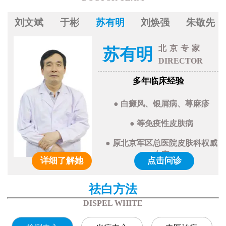
刘文斌
于彬
苏有明
刘焕强
朱敬先
北京专家
苏有明
DIRECTOR
多年临床经验
● 白癜风、银屑病、荨麻疹
● 等免疫性皮肤病
● 原北京军区总医院皮肤科权威
专家
详细了解她
点击问诊
祛白方法
DISPEL WHITE