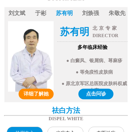
刘文斌
于彬
苏有明
刘焕强
朱敬先
北京专家
苏有明
DIRECTOR
多年临床经验
● 白癜风、银屑病、荨麻疹
● 等免疫性皮肤病
● 原北京军区总医院皮肤科权威
专家
详细了解她
点击问诊
祛白方法
DISPEL WHITE