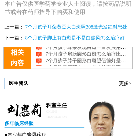
本广告仅供医学药学专业人士阅读，请按药品说明
书或者在药师指导下购买和使用
上一篇：
7个月孩子耳朵黄豆大白斑照308激光发红对患处
7个月孩子胸部发现白斑抹他克莫司能治好吗
好不好
下一篇：
8个月孩子脚上有白斑是不是白癜风怎么治疗好
7个月孩子耳朵发现白斑一直发展用什么方法控制
7个月孩子肩膀圆形白斑怎么治疗比较好，中药可以吗
相关
7个月孩子脖子圆形白斑照伍德灯是淡白色是白癜风吗
7个月孩子腰部有白点怎么检查是不是白癜风
内容
医生团队
更多>
科室主任
ONLINE
TRANSLATION
多年临床经验
●青少年白癜风诊疗